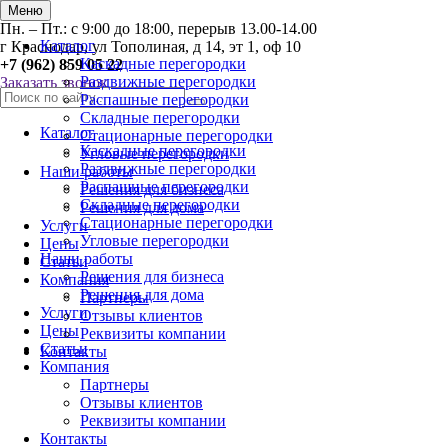
Меню
Пн. – Пт.: с 9:00 до 18:00, перерыв 13.00-14.00
Каталог
г Краснодар, ул Тополиная, д 14, эт 1, оф 10
Каскадные перегородки
+7 (962) 859 05 22
Раздвижные перегородки
Заказать звонок
Распашные перегородки
Складные перегородки
Каталог
Стационарные перегородки
Каскадные перегородки
Угловые перегородки
Раздвижные перегородки
Наши работы
Распашные перегородки
Решения для бизнеса
Складные перегородки
Решения для дома
Стационарные перегородки
Услуги
Угловые перегородки
Цены
Наши работы
Статьи
Решения для бизнеса
Компания
Решения для дома
Партнеры
Услуги
Отзывы клиентов
Цены
Реквизиты компании
Статьи
Контакты
Компания
Партнеры
Отзывы клиентов
Реквизиты компании
Контакты