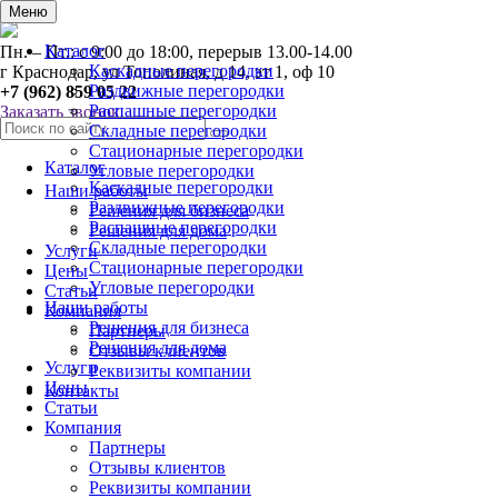
0
Меню
Каталог
Пн. – Пт.: с 9:00 до 18:00, перерыв 13.00-14.00
Каскадные перегородки
г Краснодар, ул Тополиная, д 14, эт 1, оф 10
Раздвижные перегородки
+7 (962) 859 05 22
Распашные перегородки
Заказать звонок
Складные перегородки
Стационарные перегородки
Каталог
Угловые перегородки
Каскадные перегородки
Наши работы
Раздвижные перегородки
Решения для бизнеса
Распашные перегородки
Решения для дома
Складные перегородки
Услуги
Стационарные перегородки
Цены
Угловые перегородки
Статьи
Наши работы
Компания
Решения для бизнеса
Партнеры
Решения для дома
Отзывы клиентов
Услуги
Реквизиты компании
Цены
Контакты
Статьи
Компания
Партнеры
Отзывы клиентов
Реквизиты компании