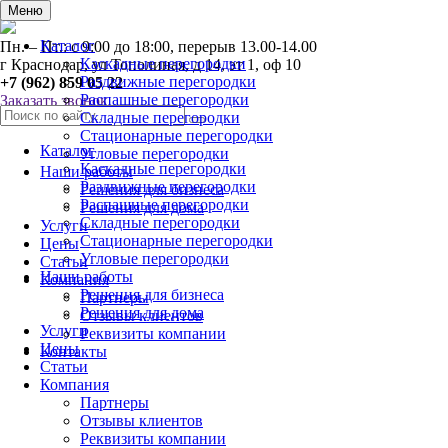
0
Меню
Каталог
Пн. – Пт.: с 9:00 до 18:00, перерыв 13.00-14.00
Каскадные перегородки
г Краснодар, ул Тополиная, д 14, эт 1, оф 10
Раздвижные перегородки
+7 (962) 859 05 22
Распашные перегородки
Заказать звонок
Складные перегородки
Стационарные перегородки
Каталог
Угловые перегородки
Каскадные перегородки
Наши работы
Раздвижные перегородки
Решения для бизнеса
Распашные перегородки
Решения для дома
Складные перегородки
Услуги
Стационарные перегородки
Цены
Угловые перегородки
Статьи
Наши работы
Компания
Решения для бизнеса
Партнеры
Решения для дома
Отзывы клиентов
Услуги
Реквизиты компании
Цены
Контакты
Статьи
Компания
Партнеры
Отзывы клиентов
Реквизиты компании